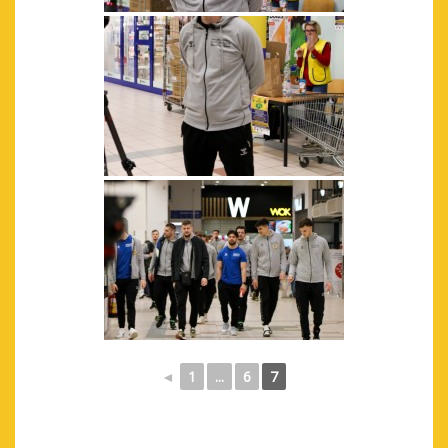
◄
1
...
6
7