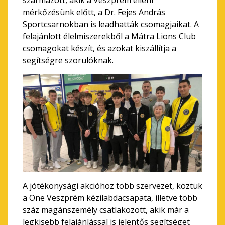
származott, akik a Veszprém elleni
mérkőzésünk előtt, a Dr. Fejes András
Sportcsarnokban is leadhatták csomagjaikat. A
felajánlott élelmiszerekből a Mátra Lions Club
csomagokat készít, és azokat kiszállítja a
segítségre szorulóknak.
A jótékonysági akcióhoz több szervezet, köztük
a One Veszprém kézilabdacsapata, illetve több
száz magánszemély csatlakozott, akik már a
legkisebb felajánlással is jelentős segítséget