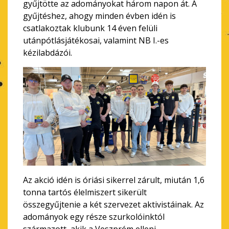
gyűjtötte az adományokat három napon át. A
gyűjtéshez, ahogy minden évben idén is
csatlakoztak klubunk 14 éven felüli
utánpótlásjátékosai, valamint NB I.-es
kézilabdázói.
Az akció idén is óriási sikerrel zárult, miután 1,6
tonna tartós élelmiszert sikerült
összegyűjtenie a két szervezet aktivistáinak. Az
adományok egy része szurkolóinktól